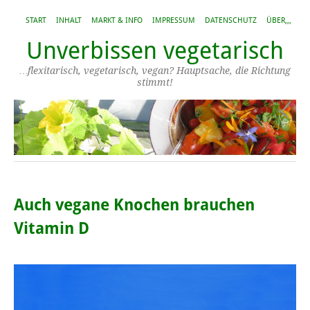
START
INHALT
MARKT & INFO
IMPRESSUM
DATENSCHUTZ
ÜBER,,,
Unverbissen vegetarisch
…flexitarisch, vegetarisch, vegan? Hauptsache, die Richtung
stimmt!
Auch vegane Knochen brauchen
Vitamin D