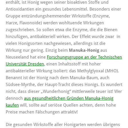
enthält, ist Honig wegen seiner bioaktiven Stoffe und
Antioxidantien ein gesundes Lebensmittel. Besonders einer
Gruppe entzündungshemmender Wirkstoffe (Enzyme,
Harze, Flavonoide) werden wohltuende Wirkungen
zugeschrieben. So sollen etwa die Enzyme, die die Bienen
hinzufügen, antibakteriell wirken.
Der Effekt wurde zwar in
vielen Honigsorten nachgewiesen, allerdings ist die
Wirkung nur gering. Einzig beim
Manuka-Honig
aus
Neuseeland hat eine
Forschungsgruppe an der Technischen
Universität Dresden
, einen Inhaltsstoff mit hoher
antibakterieller Wirkung isoliert: das Methylglyoxal (MHO).
Benannt ist der Honig nach dem Manuka-Baum, auch
Südsee-Myrthe, der Haupt-Tracht dieses Honigs. Es wundert
nicht, dass dieser „Wunderhonig“ mittlerweile teuer ist! Wer
dennoch
aus gesundheitlichen Gründen Manuka-Honig
kaufen
will, sollte auf seriöse Quellen achten, denn hohe
Preise machen Fälschungen attraktiv!
Die gesunden Wirkstoffe aller Honigarten werden übrigens