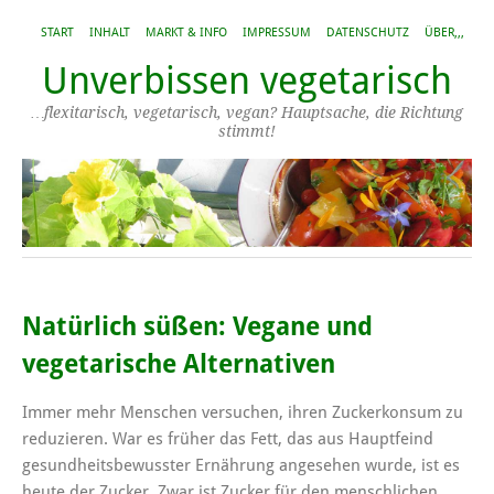
START
INHALT
MARKT & INFO
IMPRESSUM
DATENSCHUTZ
ÜBER,,,
Unverbissen vegetarisch
…flexitarisch, vegetarisch, vegan? Hauptsache, die Richtung
stimmt!
Natürlich süßen: Vegane und
vegetarische Alternativen
Immer mehr Menschen versuchen, ihren Zuckerkonsum zu
reduzieren. War es früher das Fett, das aus Hauptfeind
gesundheitsbewusster Ernährung angesehen wurde, ist es
heute der Zucker. Zwar ist Zucker für den menschlichen