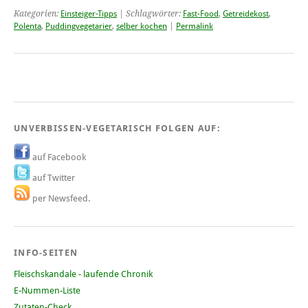
Kategorien:
Einsteiger-Tipps
| Schlagwörter:
Fast-Food
,
Getreidekost
,
Polenta
,
Puddingvegetarier
,
selber kochen
|
Permalink
UNVERBISSEN-VEGETARISCH FOLGEN AUF:
auf Facebook
auf Twitter
per Newsfeed.
INFO-SEITEN
Fleischskandale - laufende Chronik
E-Nummen-Liste
Zutaten-Check