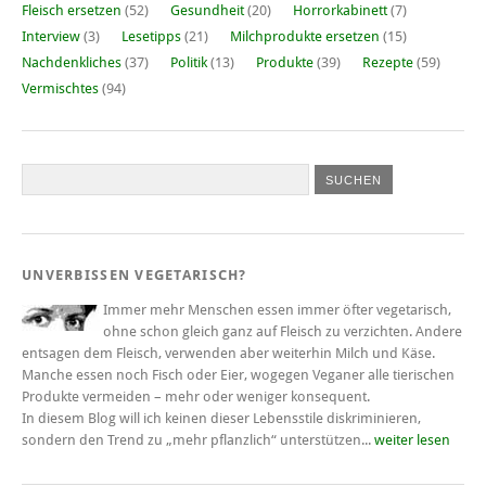
Fleisch ersetzen
(52)
Gesundheit
(20)
Horrorkabinett
(7)
Interview
(3)
Lesetipps
(21)
Milchprodukte ersetzen
(15)
Nachdenkliches
(37)
Politik
(13)
Produkte
(39)
Rezepte
(59)
Vermischtes
(94)
UNVERBISSEN VEGETARISCH?
Immer mehr Menschen essen immer öfter vegetarisch,
ohne schon gleich ganz auf Fleisch zu verzichten. Andere
entsagen dem Fleisch, verwenden aber weiterhin Milch und Käse.
Manche essen noch Fisch oder Eier, wogegen Veganer alle tierischen
Produkte vermeiden – mehr oder weniger konsequent.
In diesem Blog will ich keinen dieser Lebensstile diskriminieren,
sondern den Trend zu „mehr pflanzlich“ unterstützen...
weiter lesen