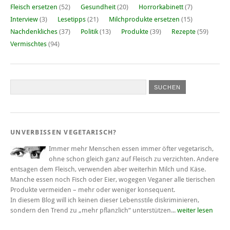
Fleisch ersetzen
(52)
Gesundheit
(20)
Horrorkabinett
(7)
Interview
(3)
Lesetipps
(21)
Milchprodukte ersetzen
(15)
Nachdenkliches
(37)
Politik
(13)
Produkte
(39)
Rezepte
(59)
Vermischtes
(94)
UNVERBISSEN VEGETARISCH?
Immer mehr Menschen essen immer öfter vegetarisch,
ohne schon gleich ganz auf Fleisch zu verzichten. Andere
entsagen dem Fleisch, verwenden aber weiterhin Milch und Käse.
Manche essen noch Fisch oder Eier, wogegen Veganer alle tierischen
Produkte vermeiden – mehr oder weniger konsequent.
In diesem Blog will ich keinen dieser Lebensstile diskriminieren,
sondern den Trend zu „mehr pflanzlich“ unterstützen...
weiter lesen