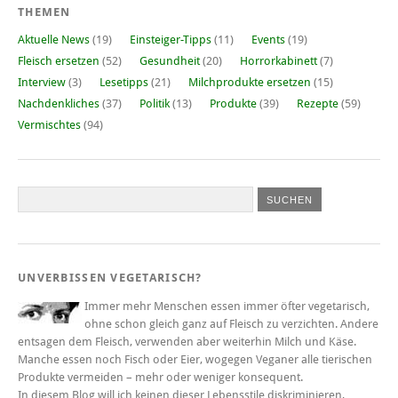
THEMEN
Aktuelle News
(19)
Einsteiger-Tipps
(11)
Events
(19)
Fleisch ersetzen
(52)
Gesundheit
(20)
Horrorkabinett
(7)
Interview
(3)
Lesetipps
(21)
Milchprodukte ersetzen
(15)
Nachdenkliches
(37)
Politik
(13)
Produkte
(39)
Rezepte
(59)
Vermischtes
(94)
UNVERBISSEN VEGETARISCH?
Immer mehr Menschen essen immer öfter vegetarisch,
ohne schon gleich ganz auf Fleisch zu verzichten. Andere
entsagen dem Fleisch, verwenden aber weiterhin Milch und Käse.
Manche essen noch Fisch oder Eier, wogegen Veganer alle tierischen
Produkte vermeiden – mehr oder weniger konsequent.
In diesem Blog will ich keinen dieser Lebensstile diskriminieren,