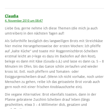
Claudia
4. November 2010 um 08:47
Liebe Eva, gerne nehme ich diese Themen (die mich ja auch
umtreiben) in den nächsten Tagen auf!
Als Soforthilfe bezüglich des langweiligen Brots mit Streichkäse
hier meine Herangehensweise der ersten Wochen: Ich pfeiffe
auf „kalte Küche“ und toaste mir Roggenmischbrot-Scheiben
erstmal leicht an (=lege es dazu im Backofen auf den Rost),
belege es dann mit Käse (Gouda o.ä,) und lasse es dann ca. 5 – 8
Minuten im Ofen, bis das Ganze schön zerlaufen und wieder
kross ist. Evtl. noch pfeffern und Tomaten- oder
Essiggurgenscheiben drauf. (Wenn ich nicht vorhabe, noch unter
Menschen zu gehen, reibe ich das getoastete Brot vorab auch
gern noch mit einer frischen Knoblauschzehe ein).
Die vegane Alternative: Brot ebenfalls toasten, dann in der
Pfanne gebratene Zucchini-Scheiben drauf leben (längs
geschnitten, etwa 3 – 4 Millimeter dick, gesalzen und