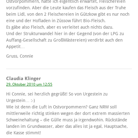
Ostvorpommern, hatte ich eigentlich erwartet, Fleischereien
vorzufinden. Aber die Leute kaufen das Fleisch aus der Truhe
beim Lidl, von den 2 Fleischereien in Gützkow gibt es nur noch
eine und der Hofladen in Züssow führt Bio-Fleisch.
Es gäbe also Fleisch, aber es verleitet auch nichts dazu.
Und der Strukturwandel hier in der Gegend (von der LPG zu
Auffang-Gesellschaft zu GroßMästereien) verdirbt auch den
Appetit…
Gruss, Connie
Claudia Klinger
29. Oktober 2010 um 12:55
Hi Connie, sei herzlich gegrüßt! So von Urgestein zu
Urgestein… :-)
Wie ist denn die Luft in Ostvorpommern? Ganz NRW soll
mittlerweile richtig stinken wegen der dort extrem massierten
Schweinehaltung – die Gülle muss ja irgendwohin. Rückstände
landen im Grundwasser, aber das alles ist ja egal, Hauptsache,
die Kasse stimmt!