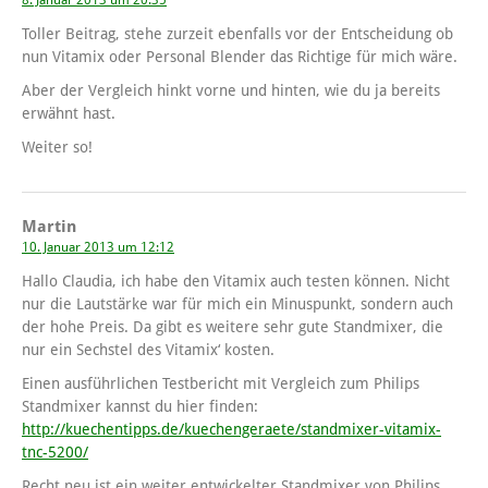
8. Januar 2013 um 20:35
Toller Beitrag, stehe zurzeit ebenfalls vor der Entscheidung ob
nun Vitamix oder Personal Blender das Richtige für mich wäre.
Aber der Vergleich hinkt vorne und hinten, wie du ja bereits
erwähnt hast.
Weiter so!
Martin
10. Januar 2013 um 12:12
Hallo Claudia, ich habe den Vitamix auch testen können. Nicht
nur die Lautstärke war für mich ein Minuspunkt, sondern auch
der hohe Preis. Da gibt es weitere sehr gute Standmixer, die
nur ein Sechstel des Vitamix‘ kosten.
Einen ausführlichen Testbericht mit Vergleich zum Philips
Standmixer kannst du hier finden:
http://kuechentipps.de/kuechengeraete/standmixer-vitamix-
tnc-5200/
Recht neu ist ein weiter entwickelter Standmixer von Philips,