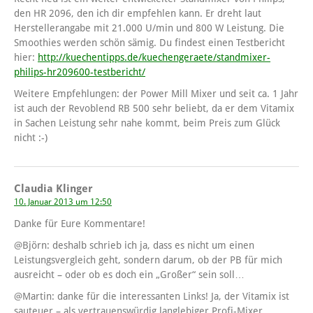
den HR 2096, den ich dir empfehlen kann. Er dreht laut
Herstellerangabe mit 21.000 U/min und 800 W Leistung. Die
Smoothies werden schön sämig. Du findest einen Testbericht
hier:
http://kuechentipps.de/kuechengeraete/standmixer-
philips-hr209600-testbericht/
Weitere Empfehlungen: der Power Mill Mixer und seit ca. 1 Jahr
ist auch der Revoblend RB 500 sehr beliebt, da er dem Vitamix
in Sachen Leistung sehr nahe kommt, beim Preis zum Glück
nicht :-)
Claudia Klinger
10. Januar 2013 um 12:50
Danke für Eure Kommentare!
@Björn: deshalb schrieb ich ja, dass es nicht um einen
Leistungsvergleich geht, sondern darum, ob der PB für mich
ausreicht – oder ob es doch ein „Großer“ sein soll…
@Martin: danke für die interessanten Links! Ja, der Vitamix ist
sauteuer – als vertrauenswürdig langlebiger Profi-Mixer