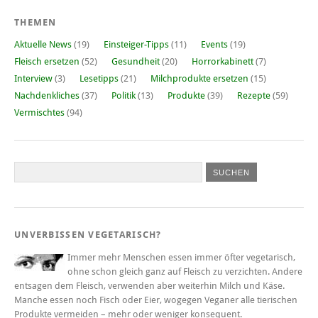
THEMEN
Aktuelle News
(19)
Einsteiger-Tipps
(11)
Events
(19)
Fleisch ersetzen
(52)
Gesundheit
(20)
Horrorkabinett
(7)
Interview
(3)
Lesetipps
(21)
Milchprodukte ersetzen
(15)
Nachdenkliches
(37)
Politik
(13)
Produkte
(39)
Rezepte
(59)
Vermischtes
(94)
UNVERBISSEN VEGETARISCH?
Immer mehr Menschen essen immer öfter vegetarisch,
ohne schon gleich ganz auf Fleisch zu verzichten. Andere
entsagen dem Fleisch, verwenden aber weiterhin Milch und Käse.
Manche essen noch Fisch oder Eier, wogegen Veganer alle tierischen
Produkte vermeiden – mehr oder weniger konsequent.