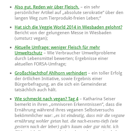
Also gut. Reden wir über Fleisch.
– ein sehr
persönlicher Artikel auf „absolute serokratie“ über den
langen Weg zum Tierprodukt-freien Leben;“
Hat sich die Veggie World 2014 in Wiesbaden gelohnt?
Bericht von der gelungenen Messe in Wiesbaden
(umsturz vegan);
Aktuelle Umfrage: weniger Fleisch für mehr
Umweltschutz
– Wie Verbraucher Umweltprobleme
durch Lebensmittel bewerten; Ergebnisse einer
aktuellen FORSA-Umfrage;
Großschlachthof Ahlhorn verhindert
– ein toller Erfolg
der örtlichen Initiative, sowie Ergebnis einer
Bürgerbefragung, an die sich ein Gemeinderat
tatsächlich auch hält.
Wie schmeckt nach vegan? Tag 4
– Katharina Seiser
bemerkt in ihren „omnivoren Erkenntnissen“, dass die
Ernährung während ihres veganen Selbstversuchs
bekömmlicher war:
„es ist eindeutig, dass mir die vegane
ernährung wohler getan hat. die nach-essens-tiefs (wie
gestern nach der leber) gab’s kaum oder gar nicht. ich