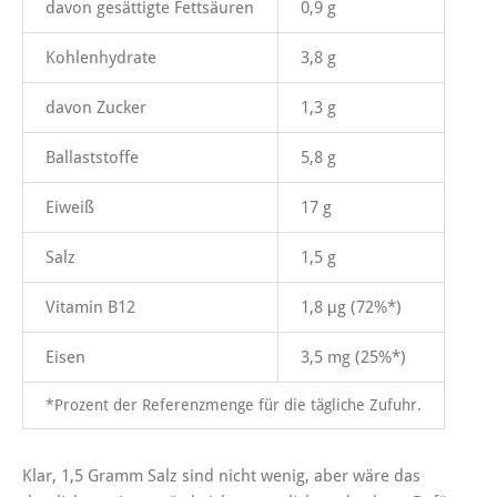
davon gesättigte Fettsäuren
0,9 g
Kohlenhydrate
3,8 g
davon Zucker
1,3 g
Ballaststoffe
5,8 g
Eiweiß
17 g
Salz
1,5 g
Vitamin B12
1,8 μg (72%*)
Eisen
3,5 mg (25%*)
*Prozent der Referenzmenge für die tägliche Zufuhr.
Klar, 1,5 Gramm Salz sind nicht wenig, aber wäre das