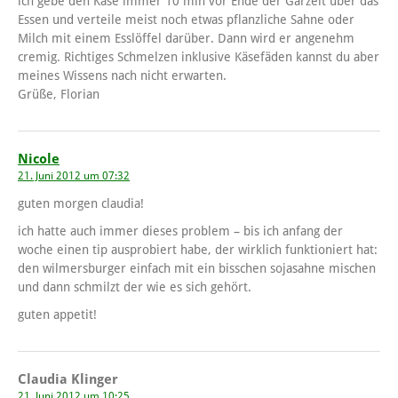
ich gebe den Käse immer 10 min vor Ende der Garzeit über das
Essen und verteile meist noch etwas pflanzliche Sahne oder
Milch mit einem Esslöffel darüber. Dann wird er angenehm
cremig. Richtiges Schmelzen inklusive Käsefäden kannst du aber
meines Wissens nach nicht erwarten.
Grüße, Florian
Nicole
21. Juni 2012 um 07:32
guten morgen claudia!
ich hatte auch immer dieses problem – bis ich anfang der
woche einen tip ausprobiert habe, der wirklich funktioniert hat:
den wilmersburger einfach mit ein bisschen sojasahne mischen
und dann schmilzt der wie es sich gehört.
guten appetit!
Claudia Klinger
21. Juni 2012 um 10:25