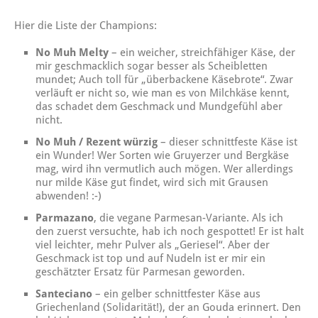
Hier die Liste der Champions:
No Muh Melty
– ein weicher, streichfähiger Käse, der
mir geschmacklich sogar besser als Scheibletten
mundet; Auch toll für „überbackene Käsebrote“. Zwar
verläuft er nicht so, wie man es von Milchkäse kennt,
das schadet dem Geschmack und Mundgefühl aber
nicht.
No Muh / Rezent würzig
– dieser schnittfeste Käse ist
ein Wunder! Wer Sorten wie Gruyerzer und Bergkäse
mag, wird ihn vermutlich auch mögen. Wer allerdings
nur milde Käse gut findet, wird sich mit Grausen
abwenden! :-)
Parmazano
, die vegane Parmesan-Variante. Als ich
den zuerst versuchte, hab ich noch gespottet! Er ist halt
viel leichter, mehr Pulver als „Geriesel“. Aber der
Geschmack ist top und auf Nudeln ist er mir ein
geschätzter Ersatz für Parmesan geworden.
Santeciano
– ein gelber schnittfester Käse aus
Griechenland (Solidarität!), der an Gouda erinnert. Den