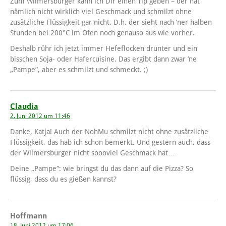
Zum Wilmersburger kann ich Dir einen Tip geben – der hat
nämlich nicht wirklich viel Geschmack und schmilzt ohne
zusätzliche Flüssigkeit gar nicht. D.h. der sieht nach ’ner halben
Stunden bei 200°C im Ofen noch genauso aus wie vorher.
Deshalb rühr ich jetzt immer Hefeflocken drunter und ein
bisschen Soja- oder Hafercuisine. Das ergibt dann zwar ’ne
„Pampe“, aber es schmilzt und schmeckt. ;)
Claudia
2. Juni 2012 um 11:46
Danke, Katja! Auch der NohMu schmilzt nicht ohne zusätzliche
Flüssigkeit, das hab ich schon bemerkt. Und gestern auch, dass
der Wilmersburger nicht soooviel Geschmack hat…
Deine „Pampe“: wie bringst du das dann auf die Pizza? So
flüssig, dass du es gießen kannst?
Hoffmann
18. Juni 2012 um 17:06